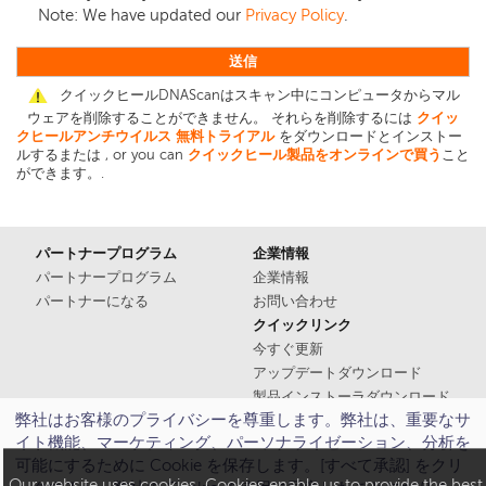
Note: We have updated our
Privacy Policy
.
クイックヒールDNAScanはスキャン中にコンピュータからマル
ウェアを削除することができません。 それらを削除するには
クイッ
クヒールアンチウイルス
無料トライアル
をダウンロードとインストー
ルするまたは , or you can
クイックヒール製品をオンラインで買う
こと
ができます。.
パートナープログラム
企業情報
パートナープログラム
企業情報
パートナーになる
お問い合わせ
クイックリンク
今すぐ更新
アップデートダウンロード
製品インストーラダウンロード
弊社はお客様のプライバシーを尊重します。弊社は、重要なサ
マニュアル
イト機能、マーケティング、パーソナライゼーション、分析を
Threat Report
可能にするために Cookie を保存します。[すべて承認] をクリ
Our website uses cookies. Cookies enable us to provide the best